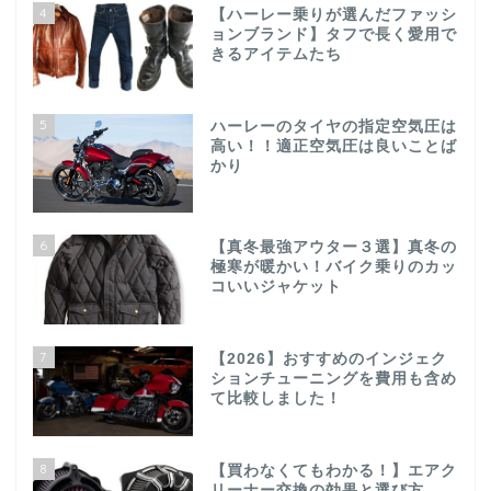
4
【ハーレー乗りが選んだファッシ
ョンブランド】タフで長く愛用で
きるアイテムたち
5
ハーレーのタイヤの指定空気圧は
高い！！適正空気圧は良いことば
かり
6
【真冬最強アウター３選】真冬の
極寒が暖かい！バイク乗りのカッ
コいいジャケット
7
【2026】おすすめのインジェク
ションチューニングを費用も含め
て比較しました！
8
【買わなくてもわかる！】エアク
リーナー交換の効果と選び方