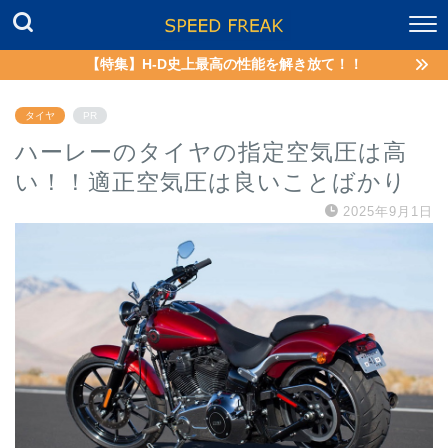
【特集】H-D史上最高の性能を解き放て！！
タイヤ
PR
ハーレーのタイヤの指定空気圧は高
い！！適正空気圧は良いことばかり
2025年9月1日