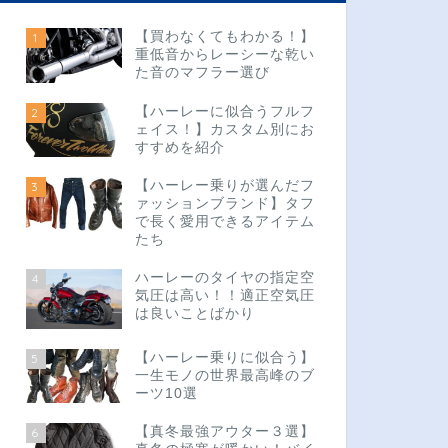
【買わなくてもわかる！】
1
重低音からレーシーな乾い
た音のマフラー選び
【ハーレーに似合うフルフ
2
ェイス！】カスタム別にお
すすめを紹介
【ハーレー乗りが選んだフ
3
ァッションブランド】タフ
で長く愛用できるアイテム
たち
ハーレーのタイヤの指定空
4
気圧は高い！！適正空気圧
は良いことばかり
【ハーレー乗りに似合う】
5
一生モノの世界最高峰のブ
ーツ10選
【真冬最強アウター３選】
6