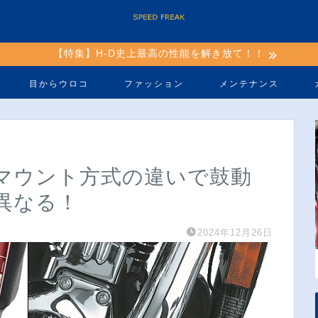
【特集】H-D史上最高の性能を解き放て！！
目からウロコ
ファッション
メンテナンス
】マウント方式の違いで鼓動
異なる！
2024年12月26日