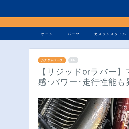
ホーム
パーツ
カスタムスタイル
カスタムベース
PR
【リジッドorラバー
感･パワー･走行性能も