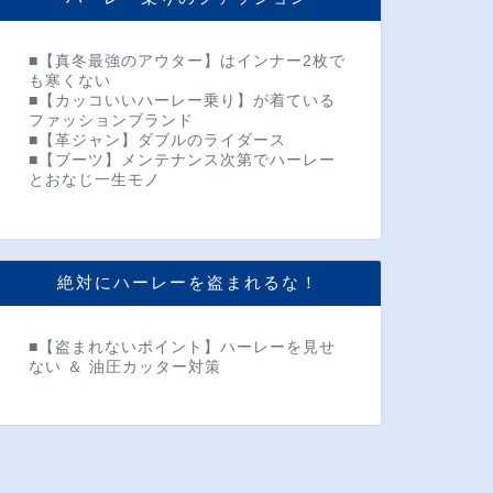
■【真冬最強のアウター】はインナー2枚で
も寒くない
■【カッコいいハーレー乗り】が着ている
ファッションブランド
■【革ジャン】ダブルのライダース
■【ブーツ】メンテナンス次第でハーレー
とおなじ一生モノ
絶対にハーレーを盗まれるな！
■【盗まれないポイント】ハーレーを見せ
ない ＆ 油圧カッター対策