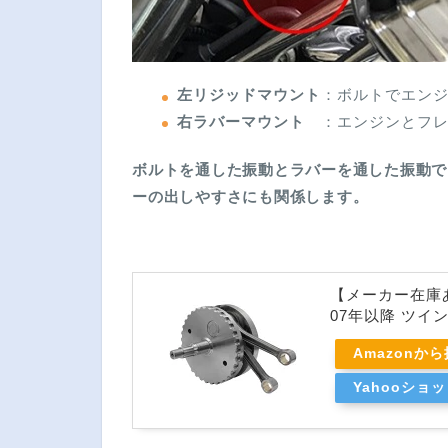
左リジッドマウント
：ボルトでエン
右ラバーマウント
：エンジンとフレ
ボルトを通した振動とラバーを通した振動で
ーの出しやすさにも関係します。
【メーカー在庫あ
07年以降 ツインカム
Amazonか
Yahooショ