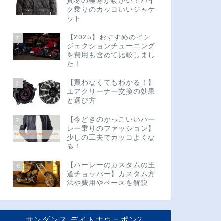
真冬の極寒が暖かい！バイ
ク乗りのカッコいいジャケ
ット
【2025】おすすめのイン
7
ジェクションチューニング
を費用も含めて比較しまし
た！
【買わなくてもわかる！】
8
エアクリーナー交換の効果
と選び方
【今どきのかっこいいハー
9
レー乗りのファッション】
少しの工夫でカッコよくな
る！
【ハーレーのカスタムの王
10
道チョッパー】カスタム方
法や費用やベースを解説
サンダンス デイトナウェポン2