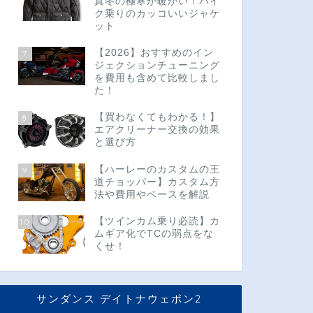
真冬の極寒が暖かい！バイ
ク乗りのカッコいいジャケ
ット
【2026】おすすめのイン
7
ジェクションチューニング
を費用も含めて比較しまし
た！
【買わなくてもわかる！】
8
エアクリーナー交換の効果
と選び方
【ハーレーのカスタムの王
9
道チョッパー】カスタム方
法や費用やベースを解説
【ツインカム乗り必読】カ
10
ムギア化でTCの弱点をな
くせ！
サンダンス デイトナウェポン2