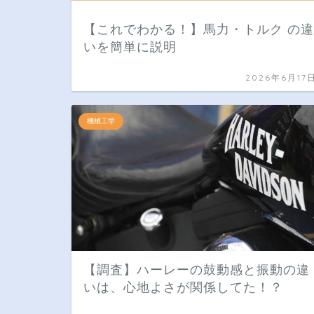
【これでわかる！】馬力・トルク の違
いを簡単に説明
2026年6月17
機械工学
【調査】ハーレーの鼓動感と振動の違
いは、心地よさが関係してた！？