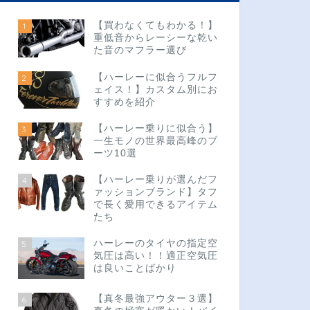
【買わなくてもわかる！】
1
重低音からレーシーな乾い
た音のマフラー選び
【ハーレーに似合うフルフ
2
ェイス！】カスタム別にお
すすめを紹介
【ハーレー乗りに似合う】
3
一生モノの世界最高峰のブ
ーツ10選
【ハーレー乗りが選んだフ
4
ァッションブランド】タフ
で長く愛用できるアイテム
たち
ハーレーのタイヤの指定空
5
気圧は高い！！適正空気圧
は良いことばかり
【真冬最強アウター３選】
6