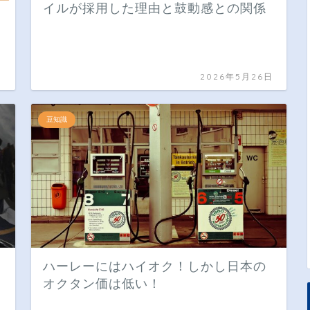
イルが採用した理由と鼓動感との関係
日
2026年5月26日
豆知識
ハーレーにはハイオク！しかし日本の
オクタン価は低い！