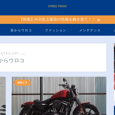
【特集】H-D史上最高の性能を解き放て！！
目からウロコ
ファッション
メンテナンス
CATEGORY ―
からウロコ
機械工学