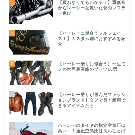
1
【買わなくてもわかる！】重低音
からレーシーな乾いた音のマフラ
ー選び
2
【ハーレーに似合うフルフェイ
ス！】カスタム別におすすめを紹
介
3
【ハーレー乗りに似合う】一生モ
ノの世界最高峰のブーツ10選
4
【ハーレー乗りが選んだファッシ
ョンブランド】タフで長く愛用で
きるアイテムたち
5
ハーレーのタイヤの指定空気圧は
高い！！適正空気圧は良いことば