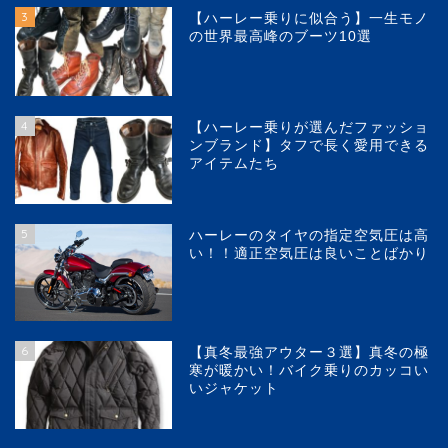
3
【ハーレー乗りに似合う】一生モノ
の世界最高峰のブーツ10選
4
【ハーレー乗りが選んだファッショ
ンブランド】タフで長く愛用できる
アイテムたち
5
ハーレーのタイヤの指定空気圧は高
い！！適正空気圧は良いことばかり
6
【真冬最強アウター３選】真冬の極
寒が暖かい！バイク乗りのカッコい
いジャケット