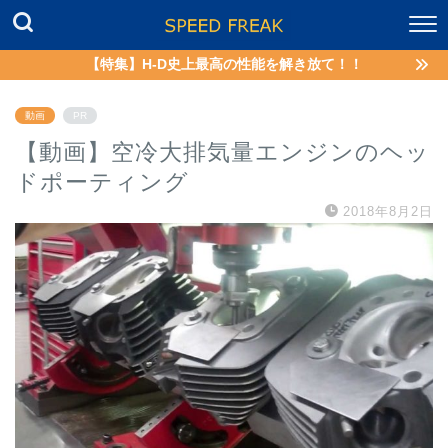
【特集】H-D史上最高の性能を解き放て！！
動画
PR
【動画】空冷大排気量エンジンのヘッ
ドポーティング
2018年8月2日