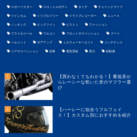
スポーツスター
スロットルボディ
タイヤ
チェーンドライブ
ツインカム
トリプルツリー
ドライブレコーダー
ニュース
ノッキング
ビッグツイン
ピストン
ファッション
フライホイール
フルコン
フロントサスペンション
ブーツ
ヘルメット
ボアアップ
ミルウォーキーエイト
メンテナンス
リアサスペンション
旧車
電気系統
馬力
鼓動感
1
【買わなくてもわかる！】重低音か
らレーシーな乾いた音のマフラー選
び
2
【ハーレーに似合うフルフェイ
ス！】カスタム別におすすめを紹介