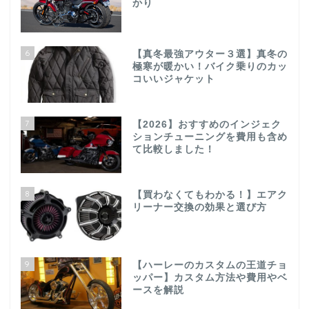
かり
6
【真冬最強アウター３選】真冬の
極寒が暖かい！バイク乗りのカッ
コいいジャケット
7
【2026】おすすめのインジェク
ションチューニングを費用も含め
て比較しました！
8
【買わなくてもわかる！】エアク
リーナー交換の効果と選び方
9
【ハーレーのカスタムの王道チョ
ッパー】カスタム方法や費用やベ
ースを解説