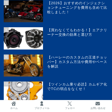
7
【2026】おすすめのインジェクシ
ョンチューニングを費用も含めて比
較しました！
8
【買わなくてもわかる！】エアクリ
ーナー交換の効果と選び方
9
【ハーレーのカスタムの王道チョッ
パー】カスタム方法や費用やベース
を解説
10
【ツインカム乗り必読】カムギア化
でTCの弱点をなくせ！
ホーム
プロフィール
フォロー
お問い合わせ