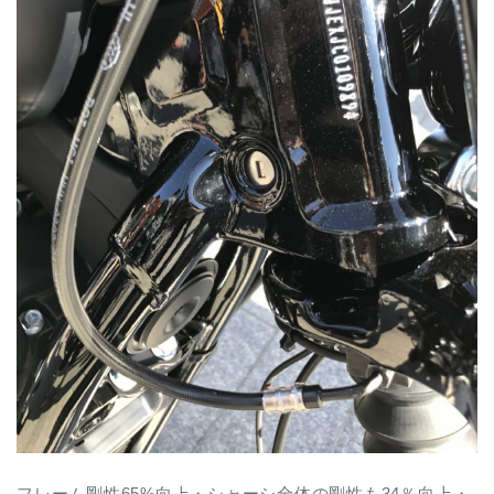
フレーム剛性65%向上・シャーシ全体の剛性も34％向上・