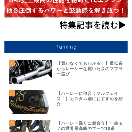
Ranking
1
【買わなくてもわかる！】重低音
からレーシーな乾いた音のマフラ
ー選び
2
【ハーレーに似合うフルフェイ
ス！】カスタム別におすすめを紹
介
3
【ハーレー乗りに似合う】一生モ
ノの世界最高峰のブーツ10選