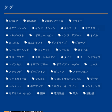
タグ
4バルブ
100馬力
2018ソフテイル
アウター
イグニッション
インジェクション
インテーク
エアクリーナー
エキゾースト
エボリューション
エンジニアブーツ
オイル
カスタム
カムシャフト
ギアドライブ
グローブ
シリンダーヘッド
ジャケット
ジーンズ
スタイル
スポーツスター
スロットルボディ
タイヤ
チェーンドライブ
ツインカム
トリプルツリー
ドライブレコーダー
ニュース
ノッキング
ビッグツイン
ピストン
ファッション
フライホイール
フルコン
フロントサスペンション
ブーツ
ヘルメット
ボアアップ
ミルウォーキーエイト
メンテナンス
リアサスペンション
旧車
電気系統
馬力
鼓動感