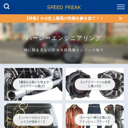
【特集】H-D史上最高の性能を解き放て！！
ハーレーエンジニアリング
他に類を見ない空冷大排気量エンジンの魅力
【爆音から乾いた音まで
【エアクリーナーの効果
のマフラーの選び】
と選び方】
【ハーレー乗りが選んだ
【ハーレーだからフルフ
ファッションブランド】
ェイスが似合う！】