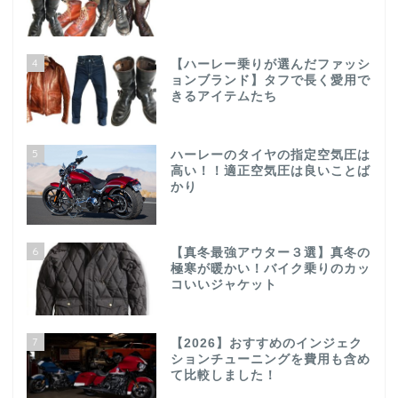
4
【ハーレー乗りが選んだファッシ
ョンブランド】タフで長く愛用で
きるアイテムたち
5
ハーレーのタイヤの指定空気圧は
高い！！適正空気圧は良いことば
かり
6
【真冬最強アウター３選】真冬の
極寒が暖かい！バイク乗りのカッ
コいいジャケット
7
【2026】おすすめのインジェク
ションチューニングを費用も含め
て比較しました！