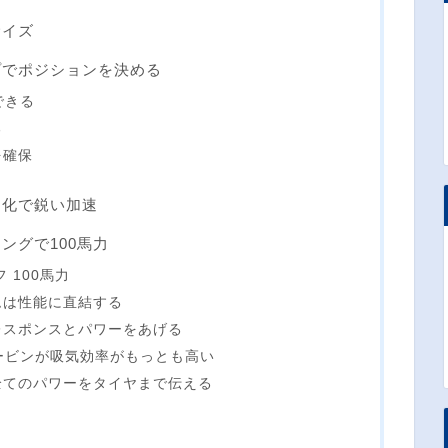
サイズ
プでポジションを決める
できる
る
を確保
ト化で鋭い加速
ングで100馬力
 100馬力
ムは性能に直結する
レスポンスとパワーをあげる
ービンが吸気効率がもっとも高い
全てのパワーをタイヤまで伝える