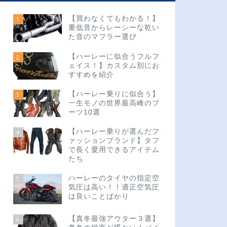
【買わなくてもわかる！】
1
重低音からレーシーな乾い
た音のマフラー選び
【ハーレーに似合うフルフ
2
ェイス！】カスタム別にお
すすめを紹介
【ハーレー乗りに似合う】
3
一生モノの世界最高峰のブ
ーツ10選
【ハーレー乗りが選んだフ
4
ァッションブランド】タフ
で長く愛用できるアイテム
たち
ハーレーのタイヤの指定空
5
気圧は高い！！適正空気圧
は良いことばかり
【真冬最強アウター３選】
6