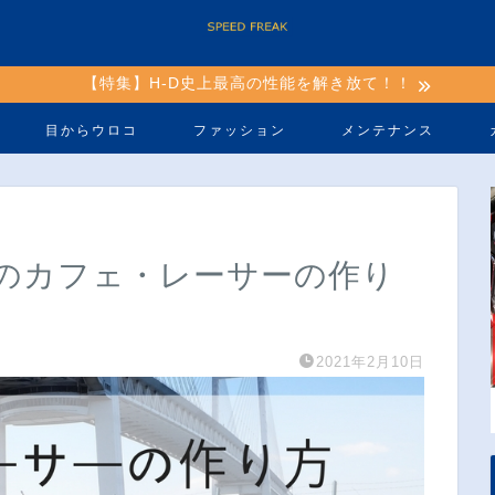
【特集】H-D史上最高の性能を解き放て！！
目からウロコ
ファッション
メンテナンス
のカフェ・レーサーの作り
2021年2月10日