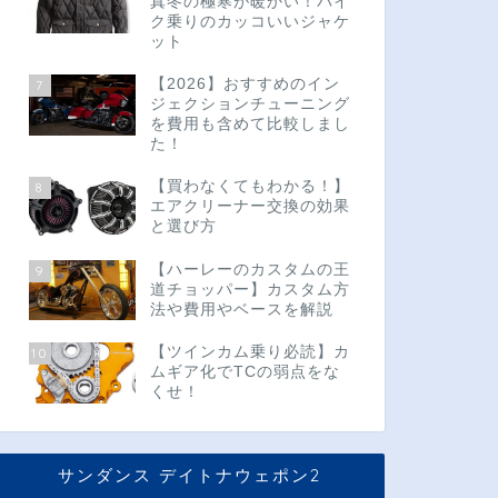
真冬の極寒が暖かい！バイ
ク乗りのカッコいいジャケ
ット
【2026】おすすめのイン
7
ジェクションチューニング
を費用も含めて比較しまし
た！
【買わなくてもわかる！】
8
エアクリーナー交換の効果
と選び方
【ハーレーのカスタムの王
9
道チョッパー】カスタム方
法や費用やベースを解説
【ツインカム乗り必読】カ
10
ムギア化でTCの弱点をな
くせ！
サンダンス デイトナウェポン2